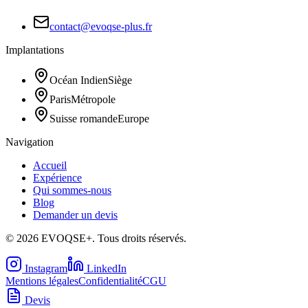
contact@evoqse-plus.fr
Implantations
Océan Indien
Siège
Paris
Métropole
Suisse romande
Europe
Navigation
Accueil
Expérience
Qui sommes-nous
Blog
Demander un devis
©
2026
EVOQSE+. Tous droits réservés.
Instagram
LinkedIn
Mentions légales
Confidentialité
CGU
Devis