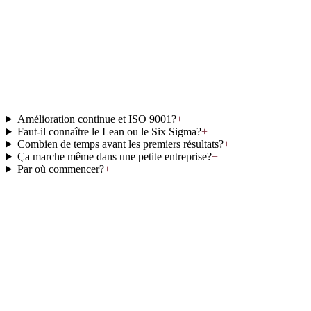
Amélioration continue et ISO 9001?
+
Faut-il connaître le Lean ou le Six Sigma?
+
Combien de temps avant les premiers résultats?
+
Ça marche même dans une petite entreprise?
+
Par où commencer?
+
Parlons de votre projet
Un expert EVOQSE+ vous rappelle sous 24h ouvrées. Sans
engagement.
Diagnostic offert
Interlocuteur unique