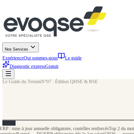
Nos Services
Expérience
Qui sommes-nous
Le guide
Diagnostic express
Gratuit
Le Guide du Terrain
N°07 · Édition QHSE & RSE
Brèves
mise à jour annuelle obligatoire, contrôles renforcés
Top 2 du mois — 
prises
Rappel — DUERP obligatoire dès le 1er salarié
2026 — nouveau dé