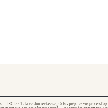
ISO 9001 : la version révisée se précise, préparez vos process
Top 3 d
cret sur le tri des déchets
Sécurité — les certifiées divisent par 3 leurs