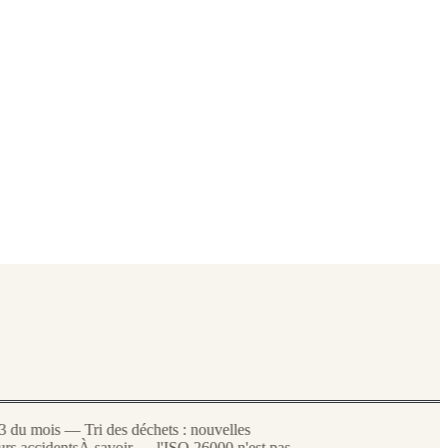
u mois — Tri des déchets : nouvelles
 accidents
À savoir — l'ISO 26000 n'est pas